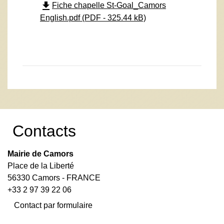
file_download
Fiche chapelle St-Goal_Camors
English.pdf (PDF - 325.44 kB)
Contacts
Mairie de Camors
Place de la Liberté
56330 Camors - FRANCE
+33 2 97 39 22 06
Contact par formulaire