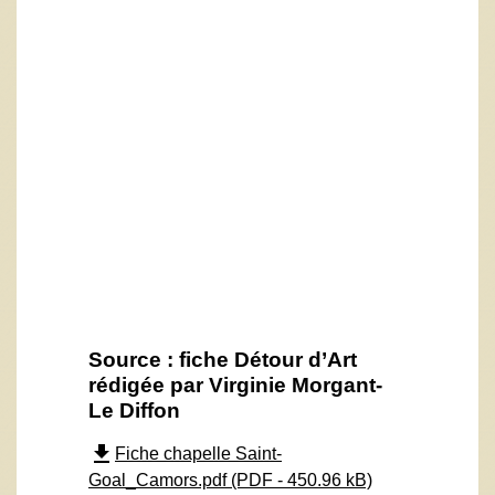
Source : fiche Détour d’Art
rédigée par Virginie Morgant-
Le Diffon
file_download
Fiche chapelle Saint-
Goal_Camors.pdf (PDF - 450.96 kB)