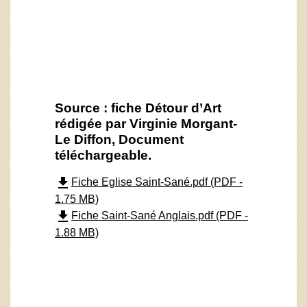
Source : fiche Détour d’Art
rédigée par Virginie Morgant-
Le Diffon, Document
téléchargeable.
file_download
Fiche Eglise Saint-Sané.pdf (PDF -
1.75 MB)
file_download
Fiche Saint-Sané Anglais.pdf (PDF -
1.88 MB)