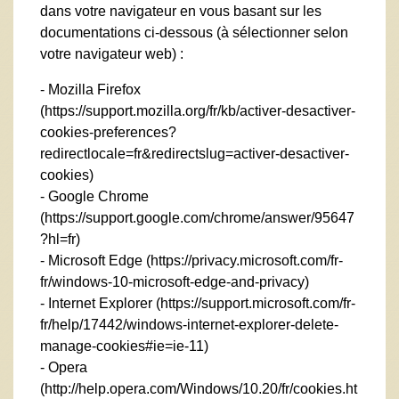
dans votre navigateur en vous basant sur les
documentations ci-dessous (à sélectionner selon
votre navigateur web) :
- Mozilla Firefox
(
https://support.mozilla.org/fr/kb/activer-desactiver-
cookies-preferences?
redirectlocale=fr&redirectslug=activer-desactiver-
cookies
)
- Google Chrome
(
https://support.google.com/chrome/answer/95647
?hl=fr
)
- Microsoft Edge (
https://privacy.microsoft.com/fr-
fr/windows-10-microsoft-edge-and-privacy
)
- Internet Explorer (
https://support.microsoft.com/fr-
fr/help/17442/windows-internet-explorer-delete-
manage-cookies#ie=ie-11
)
- Opera
(
http://help.opera.com/Windows/10.20/fr/cookies.ht