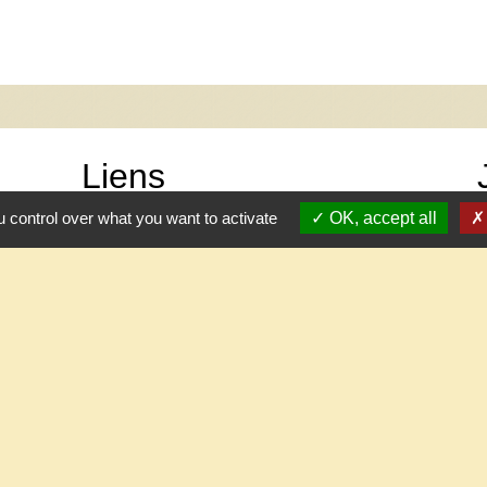
Liens
 control over what you want to activate
OK, accept all
Office national des forêts
-
Politique de confidentialité
-
Accessibilité
-
Plan du site
-
G