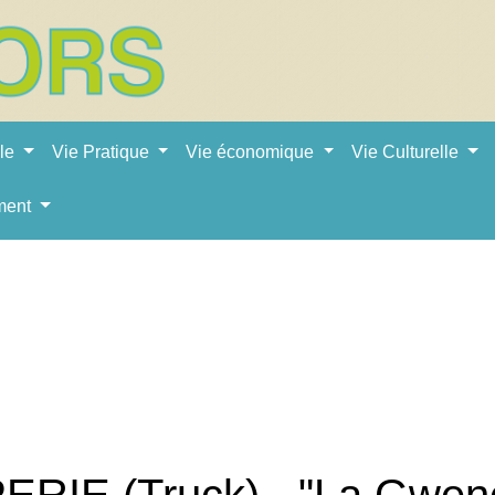
ale
Vie Pratique
Vie économique
Vie Culturelle
ment
RIE (Truck) - "La Gweno