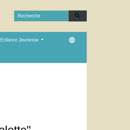
search
language
Enfance Jeunesse
lette"