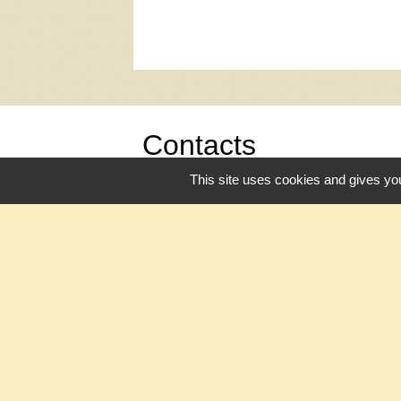
Contacts
This site uses cookies and gives you
Mairie de Camors
Place de la Liberté
56330 Camors - FRANCE
+33 2 97 39 22 06
Contact par formulaire
Mentions légales