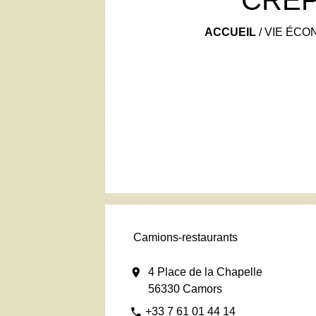
ACCUEIL
/
VIE ÉCO
Camions-restaurants
location_on
4 Place de la Chapelle
56330 Camors
+33 7 61 01 44 14
phone