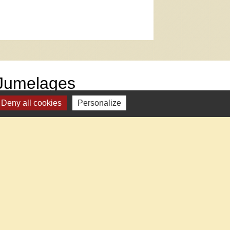
Jumelages
Deny all cookies
Personalize
Camors-Crucișor (Roumanie)
Camors-Brynmawr (Pays de Galles)
estion des cookies