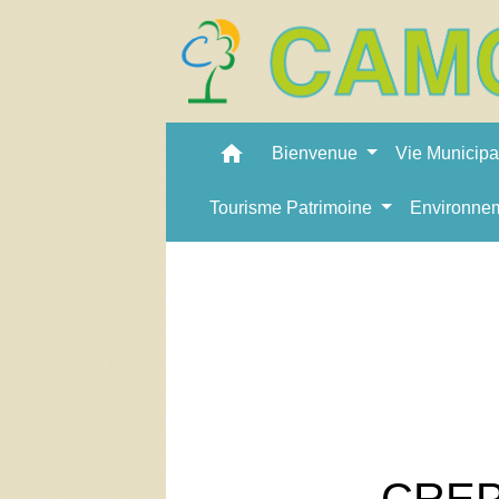
home
Bienvenue
Vie Municip
Tourisme Patrimoine
Environne
CREPE