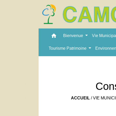
home
Bienvenue
Vie Municip
Tourisme Patrimoine
Environne
Cons
ACCUEIL
/
VIE MUNIC