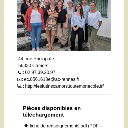
44, rue Principale
56330 Camors
📞 : 02.97.39.20.97
📧:
ec.0561618e@ac-rennes.fr
💻 :
http://leslutinscamors.toutemonecole.fr/
Pièces disponibles en
téléchargement
file_download
fiche de renseignements.pdf (PDF -