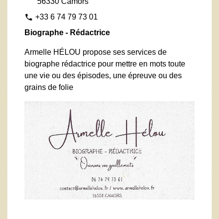
56330 Camors
+33 6 74 79 73 01
phone
Biographe - Rédactrice
Armelle HÉLOU propose ses services de
biographe rédactrice pour mettre en mots toute
une vie ou des épisodes, une épreuve ou des
grains de folie