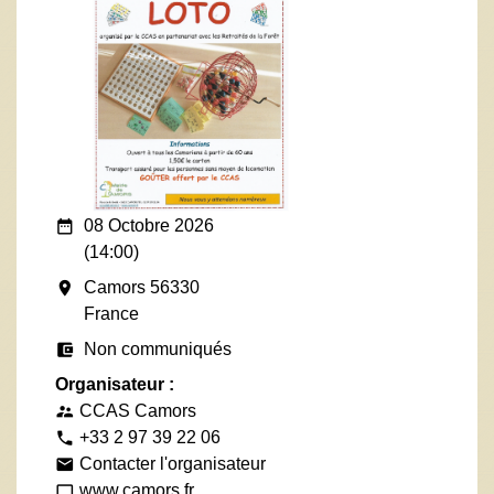
date_range
08 Octobre 2026
(14:00)
room
Camors 56330
France
account_balance_wallet
Non communiqués
Organisateur :
CCAS Camors
supervisor_account
+33 2 97 39 22 06
phone
Contacter l'organisateur
email
www.camors.fr
computer